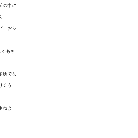
間の中に
ん
ど、おシ
じゃもち
談所でな
り会う
重ねよ」