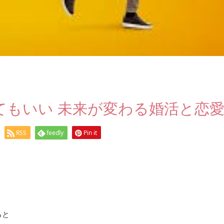
てもいい 未来が変わる婚活と恋
RSS
feedly
Pin it
ると