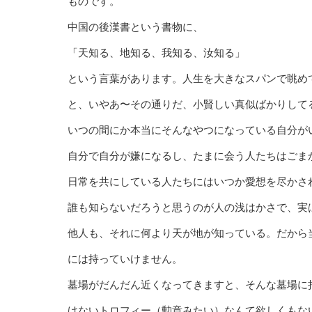
ものです。
中国の後漢書という書物に、
「天知る、地知る、我知る、汝知る」
という言葉があります。人生を大きなスパンで眺め
と、いやあ〜その通りだ、小賢しい真似ばかりして
いつの間にか本当にそんなやつになっている自分が
自分で自分が嫌になるし、たまに会う人たちはごま
日常を共にしている人たちにはいつか愛想を尽かさ
誰も知らないだろうと思うのが人の浅はかさで、実
他人も、それに何より天が地が知っている。だから
には持っていけません。
墓場がだんだん近くなってきますと、そんな墓場に
けないトロフィー（勲章みたい）なんて欲しくもな