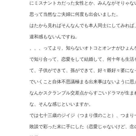
にミスナントカだった女性とか、みんながそりゃな
思って当然なご夫婦に何度も出会いました。
はたから見ればそんなんでも本人同士にしてみれば
違和感もないんですね。
、、、ってより、知らないオトコとオンナがひょん
で知り合って、恋愛をして結婚して、何十年も生活
て、子供ができて、孫ができて、好々爺好々婆にな
でいくこと自体不思議極まる出来事はないように思
なんかスクランブル交差点からすごいドラマが生ま
な、そんな感じといいますか。
では七十三歳のジイジ（つまり僕のこと）、つまり
敗談で彩った末に手にした（恋愛じゃないけど、念