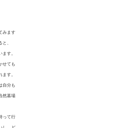
てみます
ると、
います。
かせても
れます。
は自分も
当然墓場
持って行
いし、ど