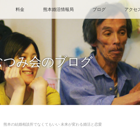
料金
熊本婚活情報局
ブログ
アクセ
むつみ会のブログ
熊本の結婚相談所でなくてもいい 未来が変わる婚活と恋愛