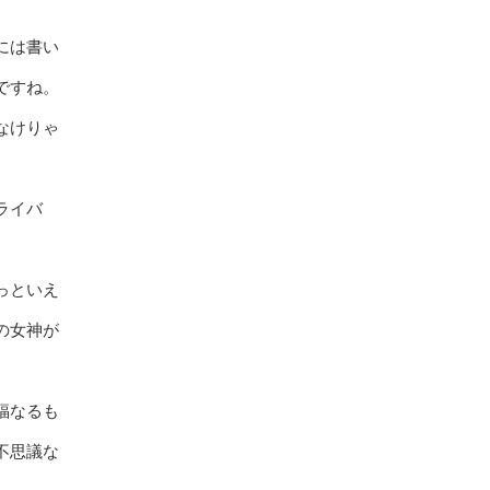
には書い
ですね。
なけりゃ
ライバ
っといえ
の女神が
福なるも
不思議な