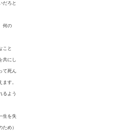
いだろと
、何の
なこと
を共にし
って死ん
えます。
れるよう
一生を失
のため）