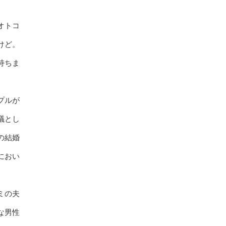
オトコ
けど。
持ちま
プルが
議とし
の結婚
におい
ミの夫
な男性