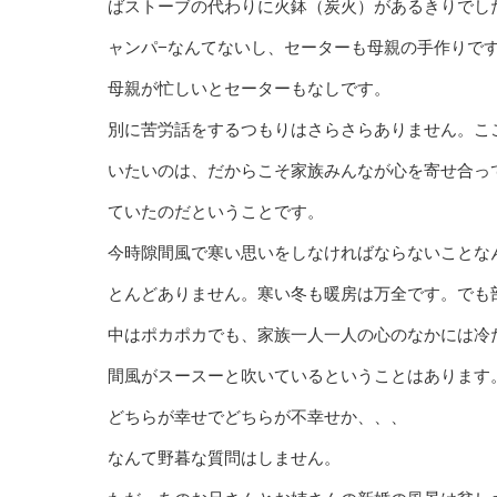
ばストーブの代わりに火鉢（炭火）があるきりでし
ャンパ−なんてないし、セーターも母親の手作りで
母親が忙しいとセーターもなしです。
別に苦労話をするつもりはさらさらありません。こ
いたいのは、だからこそ家族みんなが心を寄せ合っ
ていたのだということです。
今時隙間風で寒い思いをしなければならないことな
とんどありません。寒い冬も暖房は万全です。でも
中はポカポカでも、家族一人一人の心のなかには冷
間風がスースーと吹いているということはあります
どちらが幸せでどちらが不幸せか、、、
なんて野暮な質問はしません。