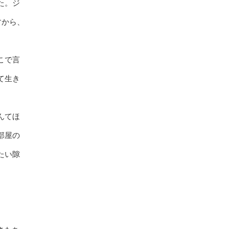
た。ジ
すから、
こで言
て生き
んてほ
部屋の
たい隙
。