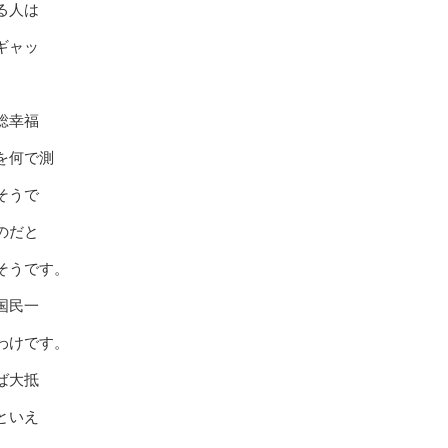
る人は
ギャッ
総幸福
を何で測
そうで
のだと
そうです。
国民一
わけです。
ば大抵
といえ