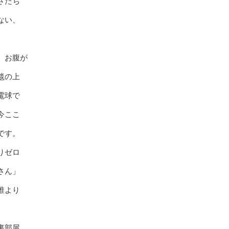
さたち
ない、
、お腹が
毯の上
電球で
今ここ
です。
りゼロ
さん」
誰より
。
裏部屋