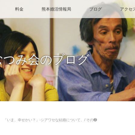
料金
熊本婚活情報局
ブログ
アクセ
むつみ会のブログ
「いま、幸せかい？」-シアワセな結婚について、/ その❷