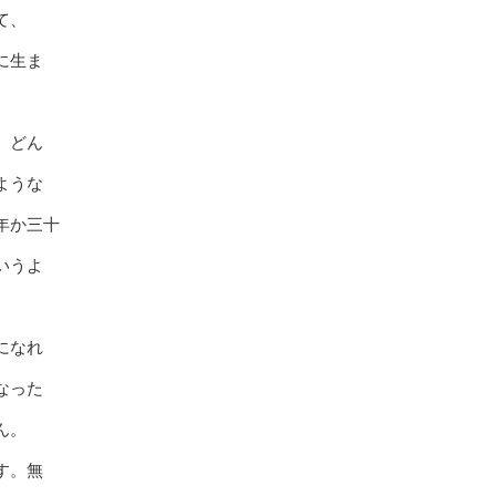
て、
に生ま
、どん
ような
年か三十
いうよ
になれ
なった
ん。
す。無