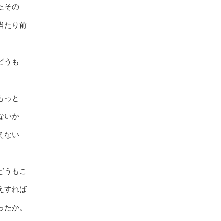
たその
当たり前
どうも
もっと
ないか
えない
どうもこ
えすれば
ったか。