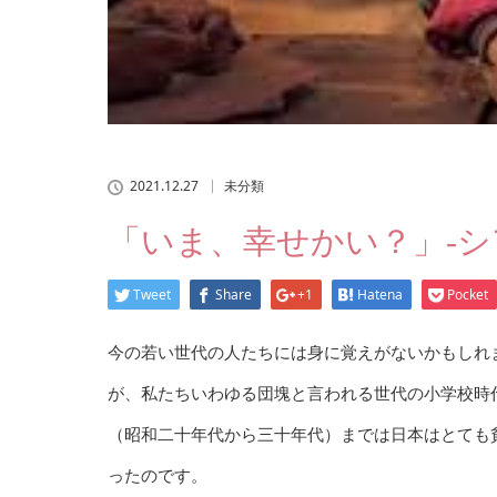
2021.12.27
未分類
「いま、幸せかい？」-シ
Tweet
Share
+1
Hatena
Pocket
今の若い世代の人たちには身に覚えがないかもしれ
が、私たちいわゆる団塊と言われる世代の小学校時
（昭和二十年代から三十年代）までは日本はとても
ったのです。