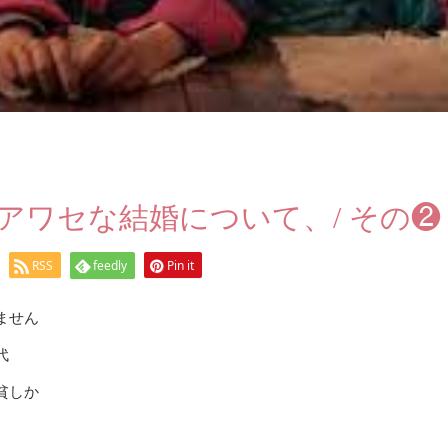
アワセな結婚について、/ その❷
RSS
feedly
Pin it
ません
代
貧しか