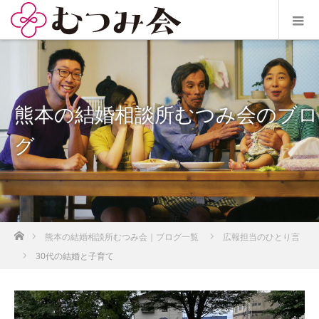
熊本の結婚相談所むつみ会のブロ
グ
ホーム
熊本の結婚相談所むつみ会｜ブログ一覧
広報担当のひとり言
30代の結婚と子育て