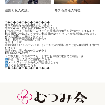
結婚と収入の話。
モテる男性の特徴
◇◆◇◆◇◆◇◆◇◆◇◆◇◆◇◆
熊本で婚活なら結婚相談所むつみ会へ！
熊本で46年、数百組の夫婦が生まれました。
むつみ会では、お客様一人ひとりに最高のお相手を見つけて頂けるよう
相談員歴20年以上のベテラン相談員がゆっくりしっかり相談にのります。
ぜひお気軽にご連絡ください！
住所：熊本市東区新生1丁目28-2
定休日：月曜日
営業時間：12：00〜20：00（メールでのお問い合わせは24時間受け付けて
おります）
電話でのお問い合わせはコチラ！
TEL.096-365-3778
（ご本人様、代理の方でも、まずはお気軽に電話でご相談下さ
料金一覧と入会のご案内はこちら
メールフォームからのお問合せはこちら
よくある質問はこちら
◇◆◇◆◇◆◇◆◇◆◇◆◇◆◇◆