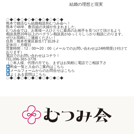
結婚の理想と現実
◇◆◇◆◇◆◇◆◇◆◇◆◇◆◇◆
熊本で婚活なら結婚相談所むつみ会へ！
熊本で46年、数百組の夫婦が生まれました。
むつみ会では、お客様一人ひとりに最高のお相手を見つけて頂けるよう
相談員歴20年以上のベテラン相談員がゆっくりしっかり相談にのります。
ぜひお気軽にご連絡ください！
住所：熊本市東区新生1丁目28-2
定休日：月曜日
営業時間：12：00〜20：00（メールでのお問い合わせは24時間受け付けて
おります）
電話でのお問い合わせはコチラ！
TEL.096-365-3778
（ご本人様、代理の方でも、まずはお気軽に電話でご相談下さ
料金一覧と入会のご案内はこちら
メールフォームからのお問合せはこちら
よくある質問はこちら
◇◆◇◆◇◆◇◆◇◆◇◆◇◆◇◆