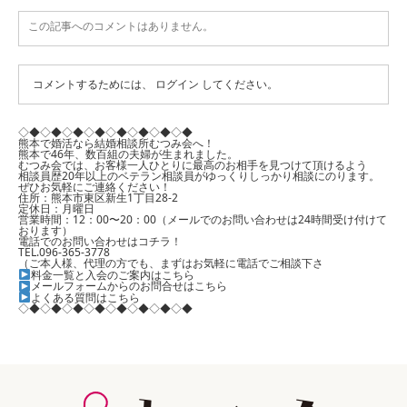
この記事へのコメントはありません。
コメントするためには、
ログイン
してください。
◇◆◇◆◇◆◇◆◇◆◇◆◇◆◇◆
熊本で婚活なら結婚相談所むつみ会へ！
熊本で46年、数百組の夫婦が生まれました。
むつみ会では、お客様一人ひとりに最高のお相手を見つけて頂けるよう
相談員歴20年以上のベテラン相談員がゆっくりしっかり相談にのります。
ぜひお気軽にご連絡ください！
住所：熊本市東区新生1丁目28-2
定休日：月曜日
営業時間：12：00〜20：00（メールでのお問い合わせは24時間受け付けて
おります）
電話でのお問い合わせはコチラ！
TEL.096-365-3778
（ご本人様、代理の方でも、まずはお気軽に電話でご相談下さ
料金一覧と入会のご案内はこちら
メールフォームからのお問合せはこちら
よくある質問はこちら
◇◆◇◆◇◆◇◆◇◆◇◆◇◆◇◆