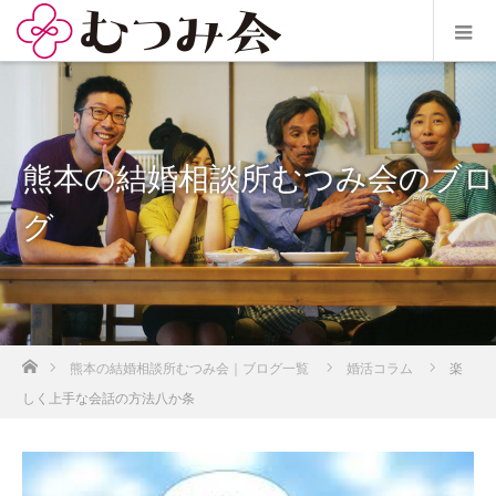
熊本の結婚相談所むつみ会のブロ
グ
ホーム
熊本の結婚相談所むつみ会｜ブログ一覧
婚活コラム
楽
しく上手な会話の方法八か条