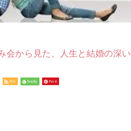
つみ会から見た、人生と結婚の深い
RSS
feedly
Pin it