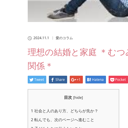
2024.11.1
愛のコラム
理想の結婚と家庭 ＊む
関係＊
Tweet
Share
+1
Hatena
Pocket
目次
[
hide
]
1
社会と人のあり方、どちらが先か？
2
転んでも、次のページへ進むこと