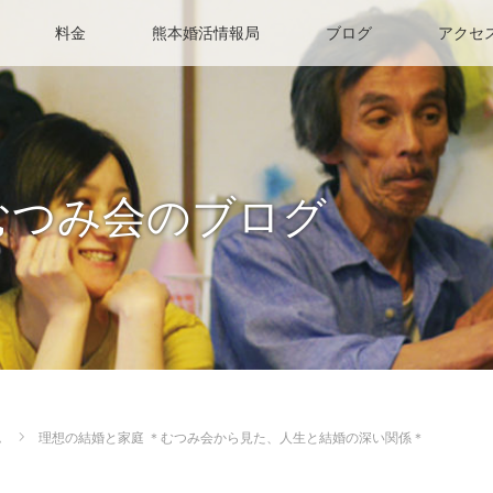
料金
熊本婚活情報局
ブログ
アクセ
むつみ会のブログ
ム
理想の結婚と家庭 ＊むつみ会から見た、人生と結婚の深い関係＊