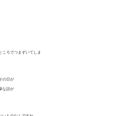
。
ところでつまずいてしま
その日が
暴な話が
ないものなんですね。