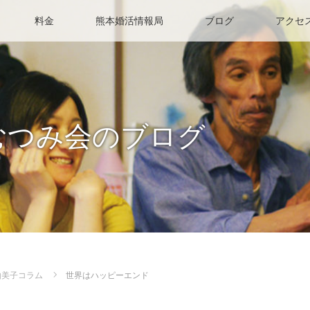
料金
熊本婚活情報局
ブログ
アクセ
むつみ会のブログ
由美子コラム
世界はハッピーエンド