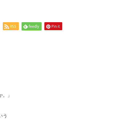
RSS
feedly
Pin it
か。」
いう