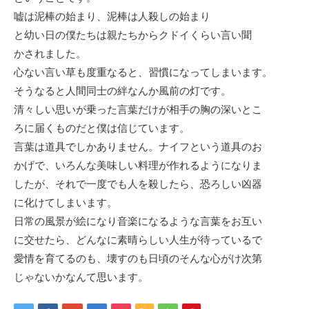
嘘は泥棒の始まり、泥棒は人殺しの始まり
と幼い日の僕たちは親たちからクドイくらい言い聞
かされました。
心ない言い草も度重なると、習慣になってしまいます。
そうなると人間同士の絆なんか風前の灯です。
清々しい思いが乗った言葉だけが相手の胸の深いとこ
ろに届くものだと僕は信じています。
言葉は道具でしかありません。ナイフという道具のお
かげで、いろんな美味しい料理が作れるようになりま
したが、それで一度でも人を殺したら、恐ろしい凶器
に化けてしまいます。
日常の風景が絵になり音楽になるような言葉をお互い
に交せたら、どんなに素晴らしい人生が待っているで
愛情を育てるのも、壊すのも日頃のそんな心がけ次第
じゃないかなんて思います。