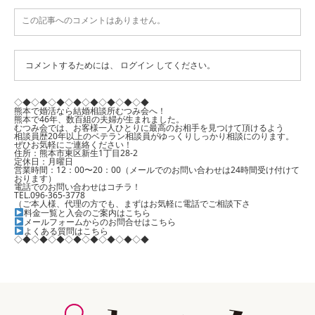
この記事へのコメントはありません。
コメントするためには、
ログイン
してください。
◇◆◇◆◇◆◇◆◇◆◇◆◇◆◇◆
熊本で婚活なら結婚相談所むつみ会へ！
熊本で46年、数百組の夫婦が生まれました。
むつみ会では、お客様一人ひとりに最高のお相手を見つけて頂けるよう
相談員歴20年以上のベテラン相談員がゆっくりしっかり相談にのります。
ぜひお気軽にご連絡ください！
住所：熊本市東区新生1丁目28-2
定休日：月曜日
営業時間：12：00〜20：00（メールでのお問い合わせは24時間受け付けて
おります）
電話でのお問い合わせはコチラ！
TEL.096-365-3778
（ご本人様、代理の方でも、まずはお気軽に電話でご相談下さ
料金一覧と入会のご案内はこちら
メールフォームからのお問合せはこちら
よくある質問はこちら
◇◆◇◆◇◆◇◆◇◆◇◆◇◆◇◆