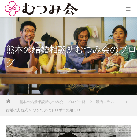
熊本の結婚相談所むつみ会のブロ
グ
ホーム
熊本の結婚相談所むつみ会｜ブログ一覧
婚活コラム
＜
婚活の方程式＞ ウソつきはドロボーの始まり