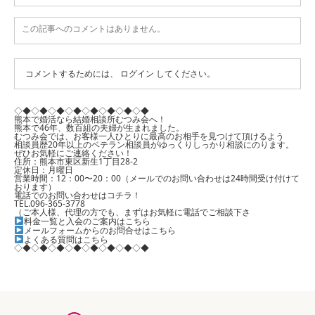
この記事へのコメントはありません。
コメントするためには、
ログイン
してください。
◇◆◇◆◇◆◇◆◇◆◇◆◇◆◇◆
熊本で婚活なら結婚相談所むつみ会へ！
熊本で46年、数百組の夫婦が生まれました。
むつみ会では、お客様一人ひとりに最高のお相手を見つけて頂けるよう
相談員歴20年以上のベテラン相談員がゆっくりしっかり相談にのります。
ぜひお気軽にご連絡ください！
住所：熊本市東区新生1丁目28-2
定休日：月曜日
営業時間：12：00〜20：00（メールでのお問い合わせは24時間受け付けて
おります）
電話でのお問い合わせはコチラ！
TEL.096-365-3778
（ご本人様、代理の方でも、まずはお気軽に電話でご相談下さ
料金一覧と入会のご案内はこちら
メールフォームからのお問合せはこちら
よくある質問はこちら
◇◆◇◆◇◆◇◆◇◆◇◆◇◆◇◆