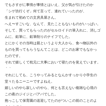
でもさすがに事情が事情とはいえ、父が気が引けたのか
「シゲ坊行くぞ」何て言って、連れていったのが、
生まれて初めての文房具屋さん。
へえ〜すごいな、なんて、見たこともないものがいっぱい。
そして、買ってもらったのがセルロイドの筆入れに、消しゴ
ムに、鉛筆に、鉛筆削りのナイフでした。
とにかくその当時は親というより大人から、食べ物以外の
ものを買ってもらうなんてことは、どこのお家でもなかっ
たのです。
それで嬉しくて枕元に大事において寝たのを覚えています。
｀｀
それにしても、こうやってみるとなんかすっかり小学生の
堂々たるニーニーですよねえ。
嬉しいのやら寂しいのやら、何とも言えない複雑な心境の
この夜のジイジとバアバでした。
抱っこして保育園の送迎してたのがついこの前のことのよ