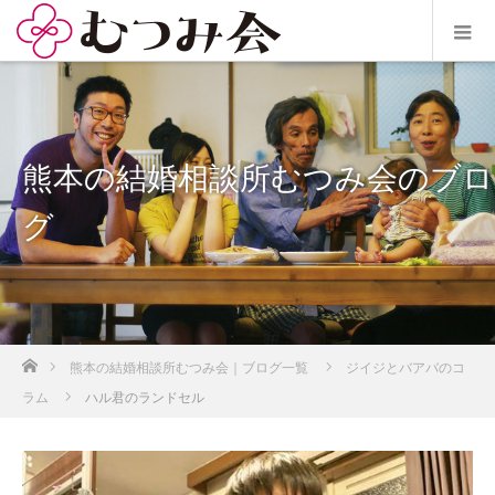
熊本の結婚相談所むつみ会のブロ
グ
ホーム
熊本の結婚相談所むつみ会｜ブログ一覧
ジイジとバアバのコ
ラム
ハル君のランドセル