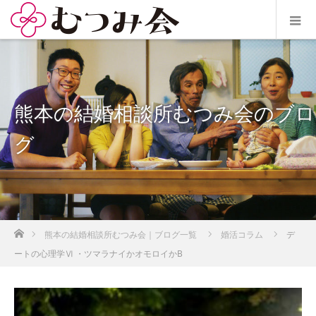
熊本の結婚相談所むつみ会のブロ
グ
ホーム
熊本の結婚相談所むつみ会｜ブログ一覧
婚活コラム
デ
ートの心理学Ⅵ ・ツマラナイかオモロイかB