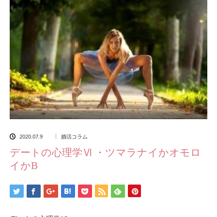
2020.07.9
婚活コラム
デートの心理学Ⅵ ・ツマラナイかオモロ
イかB