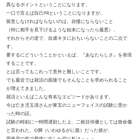
異なるポイントということになります。
一口で言えば自己PRということになりますが、
留意しなければならないのは、自慢にならないこと
（特に相手を見下げるような始末になったら最悪）、
それからその逆で、自虐ネタにおちいらないことの二点で
す。
要するにどういうことかといえば、『あなたらしさ』を表現
することです。
とは言ってもこれって意外と難しいことです。
でも最近では就活の面接でもそんなことを求められること
が増えてきました。
就活といえばこんな有名なエピソードがあります。
今は亡き児玉清さんが東宝のニューフェイスの試験に受か
った時の話。
試験の時刻に一時間遅刻した上、二枚目俳優としては致命傷
と言われた、O脚（いわゆるがに股）だった彼が、
面接員の前で最後に出した切り札は・・・