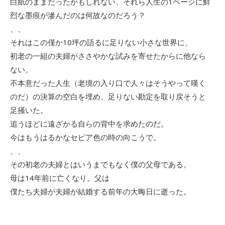
白紙のままだったかもしれない、それら人生の1ページに鮮
烈な墨痕が滲んだのは何故なのだろう？
、、
それはこの僅か10坪の語るに足りない小さな世界に、
初老の一組の夫婦がささやかな試みを寄せたからに他なら
ない。
不本意だった人生（老境の入り口で人々はそうやって嘆く
のだ）の決算の空白を埋め、足りない勘定を取り戻そうと
足掻いた。
追うほどに遠ざかる自らの背中を求めたのだ。
今はもうはるかなセピア色の時の向こうで。
、、
その初老の夫婦とはいうまでもなく僕の父母である。
母は14年前に亡くなり。父は
僕たち夫婦が夫婦が結婚する前年の大晦日に逝った。