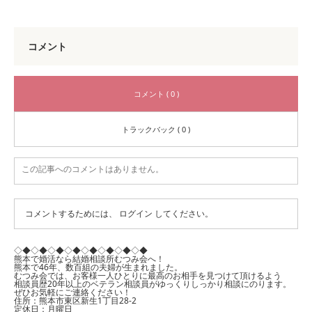
コメント
コメント ( 0 )
トラックバック ( 0 )
この記事へのコメントはありません。
コメントするためには、
ログイン
してください。
◇◆◇◆◇◆◇◆◇◆◇◆◇◆◇◆
熊本で婚活なら結婚相談所むつみ会へ！
熊本で46年、数百組の夫婦が生まれました。
むつみ会では、お客様一人ひとりに最高のお相手を見つけて頂けるよう
相談員歴20年以上のベテラン相談員がゆっくりしっかり相談にのります。
ぜひお気軽にご連絡ください！
住所：熊本市東区新生1丁目28-2
定休日：月曜日