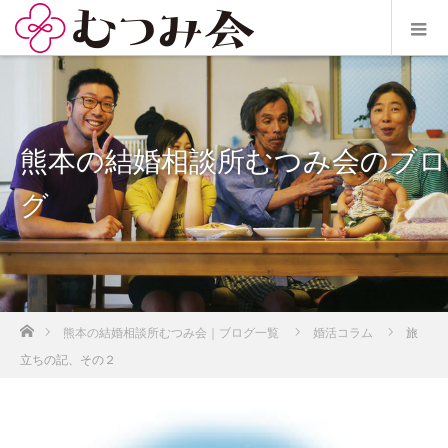
熊本の結婚相談所むつみ会のブロ
グ
ホーム
熊本の結婚相談所むつみ会｜ブログ一覧
婚活コラム
旅
立ちの記、その２