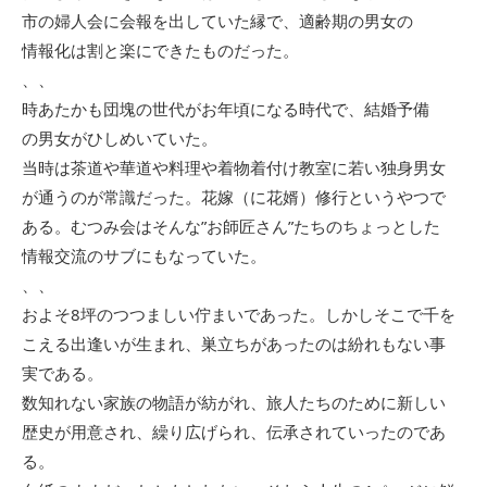
市の婦人会に会報を出していた縁で、適齢期の男女の
情報化は割と楽にできたものだった。
、、
時あたかも団塊の世代がお年頃になる時代で、結婚予備
の男女がひしめいていた。
当時は茶道や華道や料理や着物着付け教室に若い独身男女
が通うのが常識だった。花嫁（に花婿）修行というやつで
ある。むつみ会はそんな”お師匠さん”たちのちょっとした
情報交流のサブにもなっていた。
、、
およそ8坪のつつましい佇まいであった。しかしそこで千を
こえる出逢いが生まれ、巣立ちがあったのは紛れもない事
実である。
数知れない家族の物語が紡がれ、旅人たちのために新しい
歴史が用意され、繰り広げられ、伝承されていったのであ
る。