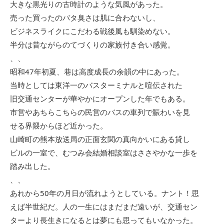
大きな黒光りの古時計のような気風があった。
売った買ったのバタ臭さは肌に合わないし、
ビジネスライクにこだわる戦後風も馴染めない。
半分は昔ながらのてづくりの家族付き合い感覚。
、、
昭和47年初夏、巷は高度成長の余韻の中にあった。
当時としては東洋一のバスターミナルと喧伝された
旧交通センターが華やかにオープンした年でもある。
市営やあちらこちらの民営のバスの車列で賑わいを見
せる界隈からほど近かった。
山崎町の熊本放送局の正面玄関の真向かいにある貸し
ビルの一室で、むつみ会結婚相談室はささやかな一歩を
踏み出した。
、、
あれから50年の月日が流れようとしている。ナント！思
えば半世紀だ。人の一生にはまだまだ遠いが、交通セン
ターより長生きになるとは夢にも思ってもいなかった。